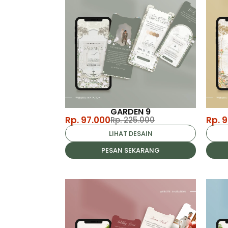
GARDEN 9
Rp. 97.000
Rp. 
Rp. 225.000
LIHAT DESAIN
PESAN SEKARANG