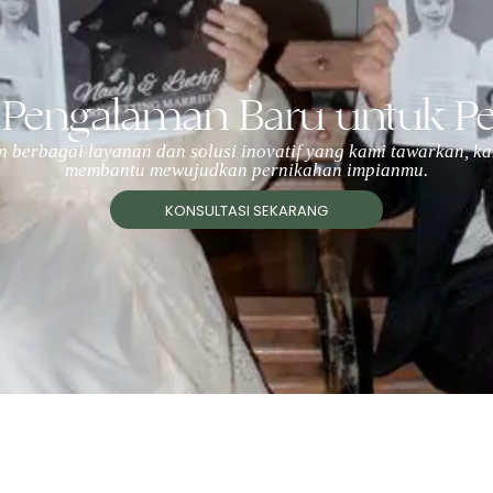
 Pengalaman Baru untuk P
 berbagai layanan dan solusi inovatif yang kami tawarkan, ka
membantu mewujudkan pernikahan impianmu.
KONSULTASI SEKARANG