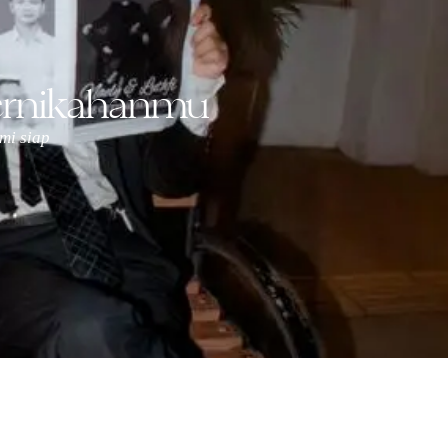
ernikahanmu
mi siap