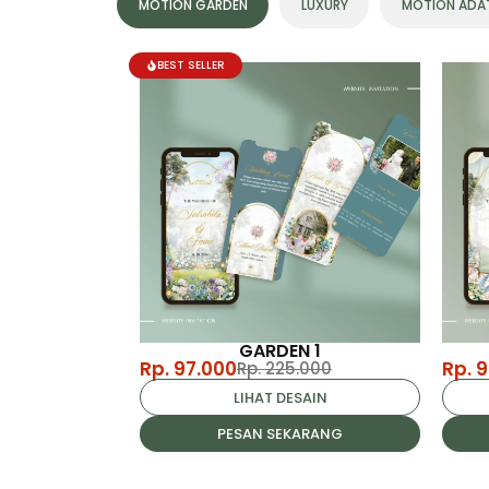
MOTION GARDEN
LUXURY
MOTION ADA
BEST SELLER
GARDEN 1
Rp. 97.000
Rp. 
Rp. 225.000
LIHAT DESAIN
PESAN SEKARANG