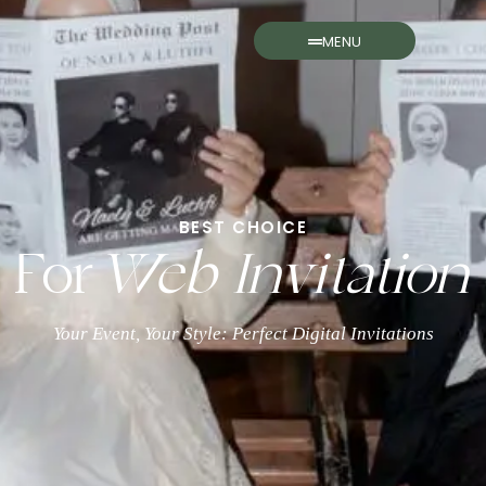
MENU
BEST CHOICE
For
Web Invitation
Your Event, Your Style: Perfect Digital Invitations