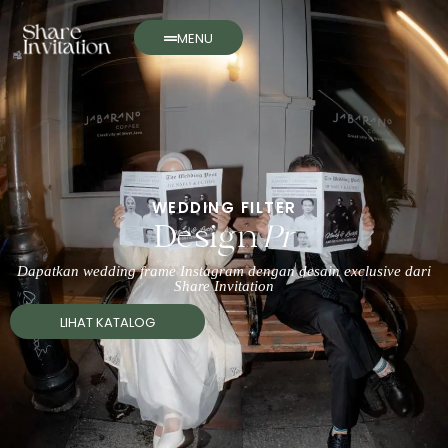
MENU
WEDDING FILTER
Design
Premiu
Dapatkan wedding frame Instagram dengan desain exclusive dari
Share Invitation
LIHAT KATALOG