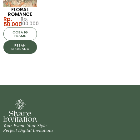
FLORAL
ROMANCE
Rp.
Rp.
100.000
50.000
COBA IG
FRAME
PESAN
SEKARANG
Your Event, Your Style
Perfect Digital Invitations