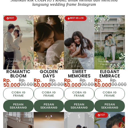
Silahkan klik COBA IG FRAME untuk melihat dan mencoba
langsung wedding frame Instagram
HOT
BEST SELLER
ROMANTIC
GOLDEN
SWEET
ELEGANT
BLOOM
DAYS
MEMORIES
EMBRACE
Rp.
Rp.
Rp.
Rp.
Rp.
Rp.
Rp.
Rp.
100.000
100.000
100.000
100.000
50.000
50.000
50.000
50.000
COBA IG
COBA IG
COBA IG
COBA IG
FRAME
FRAME
FRAME
FRAME
PESAN
PESAN
PESAN
PESAN
SEKARANG
SEKARANG
SEKARANG
SEKARANG
HOT