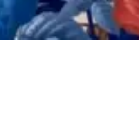
Bride & Groom
Dengan segala puji bagi Allah yang telah menciptakan mahluk-Nya
berpasang-pasangan, Ya Allah izinkanlah kami merangkai cinta yang
Engkau berikan dalam ikatan pernikahan.